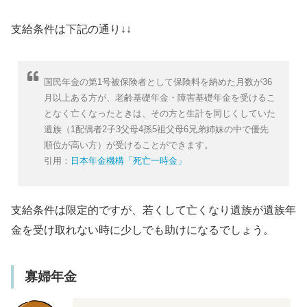
支給条件は下記の通り↓↓
国民年金の第1号被保険者として保険料を納めた月数が36
月以上ある方が、老齢基礎年金・障害基礎年金を受けるこ
となく亡くなったときは、その方と生計を同じくしていた
遺族（1配偶者2子3父母4孫5祖父母6兄弟姉妹の中で優先
順位が高い方）が受けることができます。
引用：
日本年金機構「死亡一時金」
支給条件は限定的ですが、若くして亡くなり遺族が遺族年
金を受け取れない時に少しでも助けになるでしょう。
寡婦年金