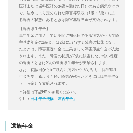
医師または歯科医師の診療を受けた日）のある病気やケガ
で、法令により定められた障害等級表（1級・2級）によ
る障害の状態にあるときは障害基礎年金が支給されます。
【障害厚生年金】
厚生年金に加入している間に初診日のある病気やケガで障
害基礎年金の1級または2級に該当する障害の状態になっ
たときは、障害基礎年金に上乗せして障害厚生年金が支給
されます。また、障害の状態が2級に該当しない軽い程度
の障害のときは3級の障害厚生年金が支給されます。
なお、初診日から5年以内に病気やケガが治り、障害厚生
年金を受けるよりも軽い障害が残ったときには障害手当金
（一時金）が支給されます。
＊詳細は下記HPを参照ください。
引用：
日本年金機構「障害年金」
遺族年金