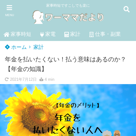
家事時短ですこしでも楽に
MENU
家事時短
家電
家計
仕事・副業
ホーム
家計
年金を払いたくない！払う意味はあるのか？
【年金の知識】
2021年7月12日
4 min