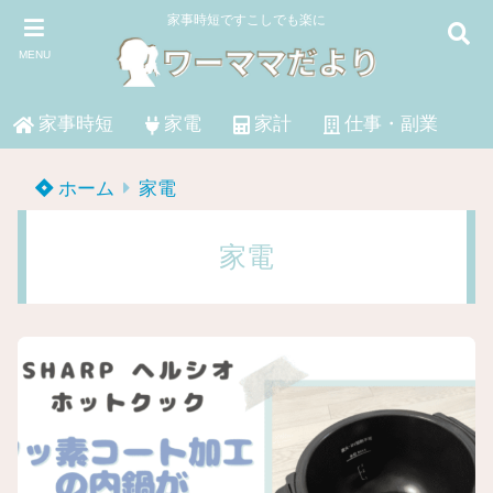
家事時短ですこしでも楽に
MENU
家事時短
家電
家計
仕事・副業
ホーム
家電
家電