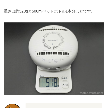
重さは約520gと500mlペットボトル1本分ほどです。